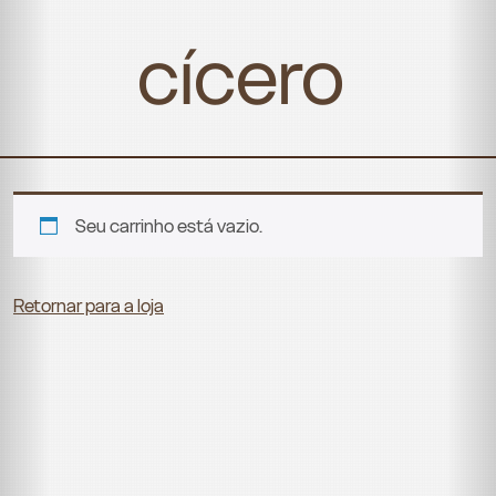
Skip
to
cícero
content
Seu carrinho está vazio.
Retornar para a loja